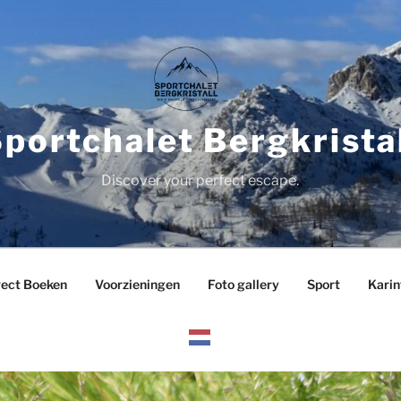
portchalet Bergkrista
Discover your perfect escape.
rect Boeken
Voorzieningen
Foto gallery
Sport
Karin