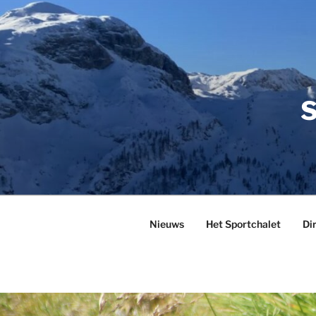
Ga
naar
de
inhoud
S
Nieuws
Het Sportchalet
Di