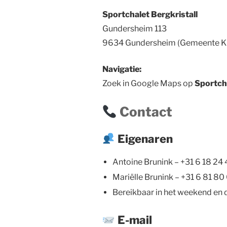
Sportchalet Bergkristall
Gundersheim 113
9634 Gundersheim (Gemeente K
Navigatie:
Zoek in Google Maps op
Sportcha
Contact
Eigenaren
Antoine Brunink – +31 6 18 24 
Mariëlle Brunink – +31 6 81 80
Bereikbaar in het weekend en
E-mail