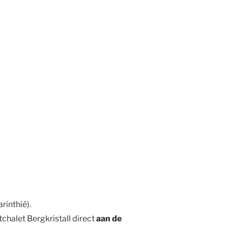
rinthië).
tchalet Bergkristall direct
aan de