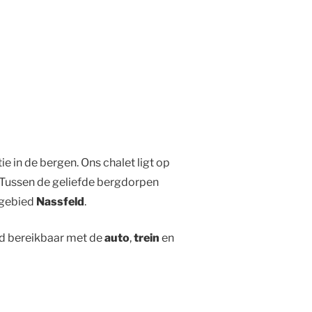
e in de bergen. Ons chalet ligt op
ë. Tussen de geliefde bergdorpen
igebied
Nassfeld
.
nd bereikbaar met de
auto
,
trein
en