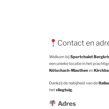
Contact en ad
Welkom bij
Sportchalet Bergkris
een unieke locatie in het prachti
Kötschach-Mauthen
en
Kirchba
Dankzij de nabijheid van de
Itali
het
vliegtuig
.
Adres