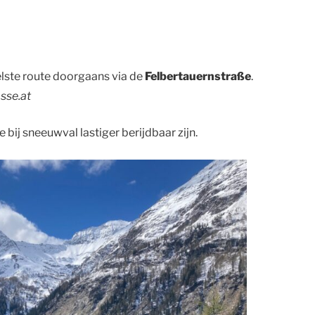
elste route doorgaans via de
Felbertauernstraße
.
sse.at
 bij sneeuwval lastiger berijdbaar zijn.