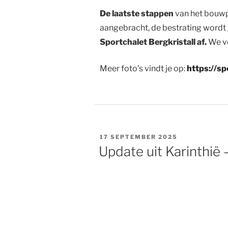
De laatste stappen
van het bouw
aangebracht, de bestrating wordt 
Sportchalet Bergkristall af.
We ve
Meer foto’s vindt je op:
https://sp
GEPLAATST
17 SEPTEMBER 2025
OP
Update uit Karinthië 