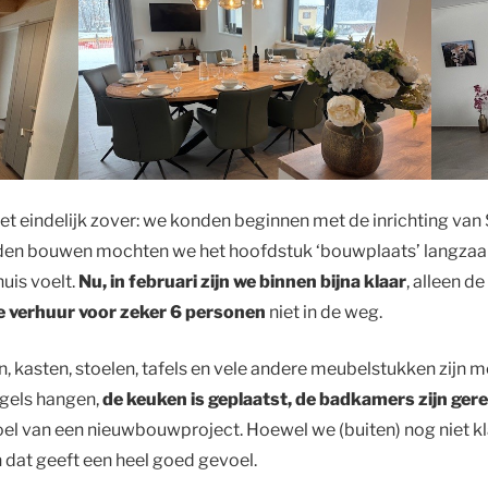
t eindelijk zover: we konden beginnen met de inrichting van 
en bouwen mochten we het hoofdstuk ‘bouwplaats’ langzaam 
huis voelt.
Nu, in februari zijn we binnen bijna klaar
, alleen d
e verhuur voor zeker 6 personen
niet in de weg.
n, kasten, stoelen, tafels en vele andere meubelstukken zijn
gels hangen,
de keuken is geplaatst, de badkamers zijn geree
oel van een nieuwbouwproject. Hoewel we (buiten) nog niet kla
en dat geeft een heel goed gevoel.