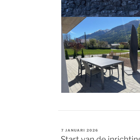
GEPLAATST
7 JANUARI 2026
OP
Start van de inrichtin