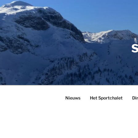
Ga
naar
de
inhoud
S
Nieuws
Het Sportchalet
Di