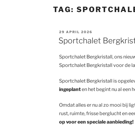
TAG:
SPORTCHAL
GEPLAATST
29 APRIL 2026
OP
Sportchalet Bergkrist
Sportchalet Bergkristall, ons nie
Sportchalet Bergkristall voor de l
Sportchalet Bergkristall is opgel
ingeplant
en het begint nu al een 
Omdat alles er nu al zo mooi bij l
rust, ruimte, frisse berglucht en 
op voor een speciale aanbieding!