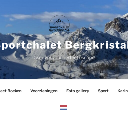
portchalet Bergkrista
Discover your perfect escape.
rect Boeken
Voorzieningen
Foto gallery
Sport
Karin