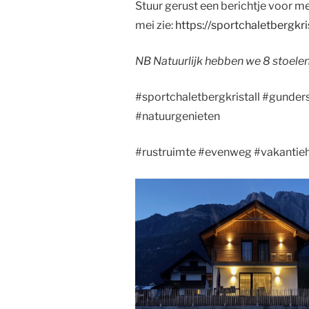
Stuur gerust een berichtje voor m
mei zie:
https://sportchaletbergkri
NB Natuurlijk hebben we 8 stoelen
#sportchaletbergkristall #gunders
#natuurgenieten
#rustruimte #evenweg #vakantieh