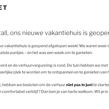
ET
all, ons nieuwe vakantiehuis is geope
uwe vakantiehuis is geopend afgelopen week! We waren weer i
aatste puntjes – en het was een week om te genieten.
everd en de verhuurvergunning is rond. De tuin hebben we met
heerlijke plek te worden om te ontspannen en te genieten van h
igt, hebben we besloten om de verhuur
niet pas in juni
te starte
een comfortabel verblijf? Dan ben je van harte welkom. Wil je 