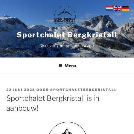
Ga
naar
de
inhoud
Sportchalet Bergkristall
Discover your perfect escape.
Menu
GEPLAATST
22 JUNI 2025
DOOR
SPORTCHALETBERGKRISTALL
OP
Sportchalet Bergkristall is in
aanbouw!