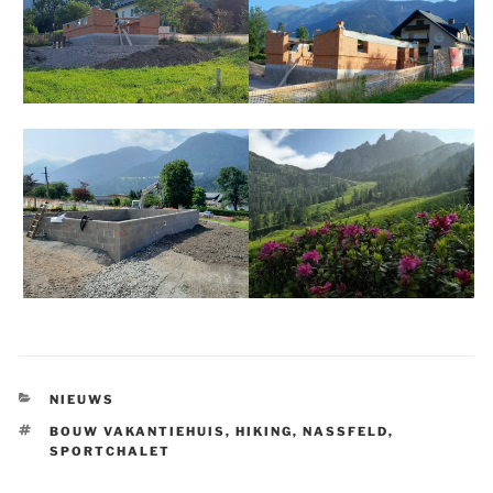
CATEGORIEËN
NIEUWS
TAGS
BOUW VAKANTIEHUIS
,
HIKING
,
NASSFELD
,
SPORTCHALET